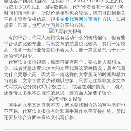
能在客户预期范围内。在实际中，800字~1000字以上的代
写费用少100以上，因字数偏高，代写作者要花一定的思考
时间和撰写时间，所以价格相对也会较高，我们可以到相关
平台上查看价格信息。很多
专业代写网分享写作方法
，如果
想要自己写，也可以学习其分享的方法。
有的平台，代写人充裕或有活动什么的价格偏低，但有些
平台做的比较专业，写出文章的质量也比较高，费用一定较
高，但和一般行业价差也不会太大，像一篇文章代写千元一
次的情况很少。
代写软文报价很高，原因可能有两个，要么是人家想坑
你，或者就是难度比较大的文章代写这两种情况，后者代写
为什么要那么高，因为写一篇这样的文章所花的时间和精力
特别多，文章字数要少得难以想象，只要记住除非复杂文章
代写或其它分类代写(字数过万)，或者在别的情况下，别人
还要价太多根本是坑你的意思，这方面大家要多留心。
写手的水平真是良莠不齐，所以要找到合适的写手老师也
不容易。代写软文报价有时和写手写作水平直接挂钩。所以
还要从综合方面来看软文代写价格。